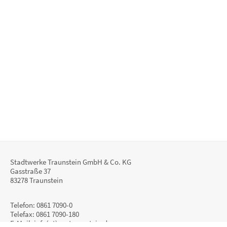
Stadtwerke Traunstein GmbH & Co. KG
Gasstraße 37
83278 Traunstein
Telefon: 0861 7090-0
Telefax: 0861 7090-180
E-Mail:
info(at)sw-traunstein.de