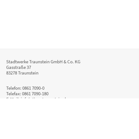
Stadtwerke Traunstein GmbH & Co. KG
Gasstraße 37
83278 Traunstein
Telefon: 0861 7090-0
Telefax: 0861 7090-180
E-Mail:
info(at)sw-traunstein.de
Impressum
Datenschutz
Barrierefreiheit
Seitenübersicht
Ombudsmann / Hinweisgeber