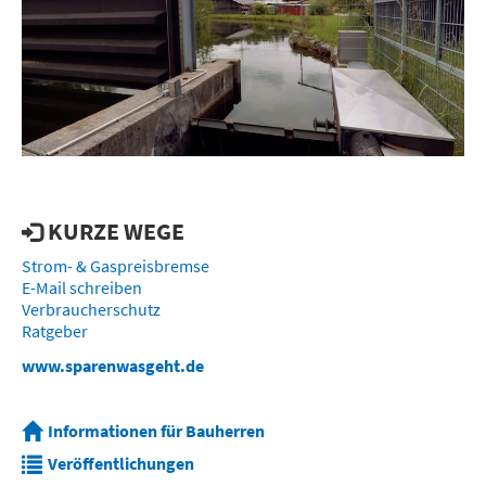
KURZE WEGE
Strom- & Gaspreisbremse
E-Mail schreiben
Verbraucherschutz
Ratgeber
www.sparenwasgeht.de
Informationen für Bauherren
Veröffentlichungen